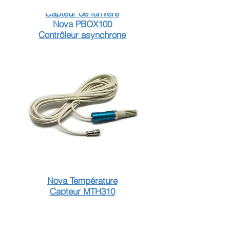
Nova M3 NS048C
Capteur de lumière
Nova PBOX100
Contrôleur asynchrone
Nova Température
Capteur MTH310